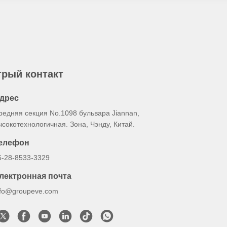
рый контакт
дрес
редняя секция No.1098 бульвара Jiannan,
ысокотехнологичная. Зона, Чэнду, Китай.
елефон
6-28-8533-3329
лектронная почта
nfo@groupeve.com