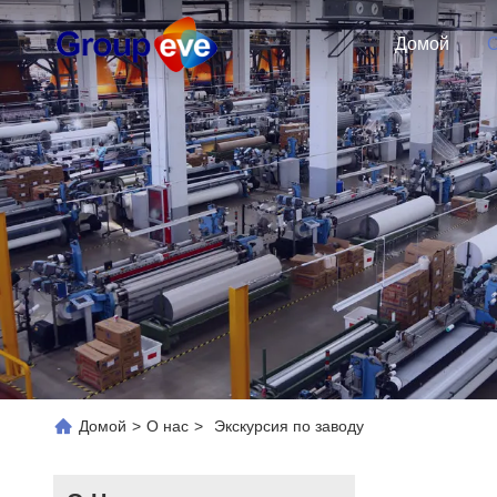
Домой
О
Домой
>
О нас
>
Экскурсия по заводу