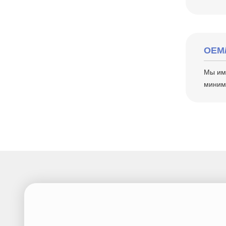
OEM
Мы име
миним