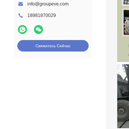
info@groupeve.com
18981870029
Свяжитесь Сейчас