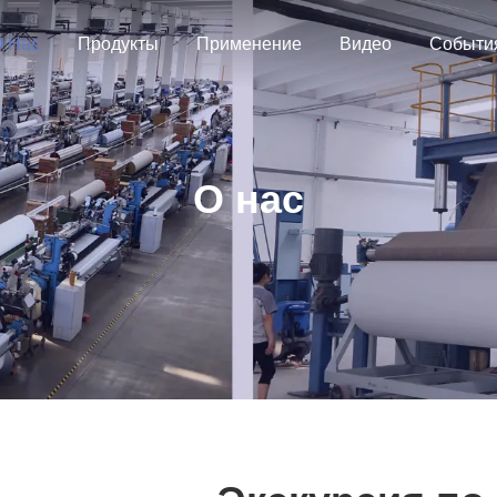
 Нас
Продукты
Применение
Видео
Событи
О нас