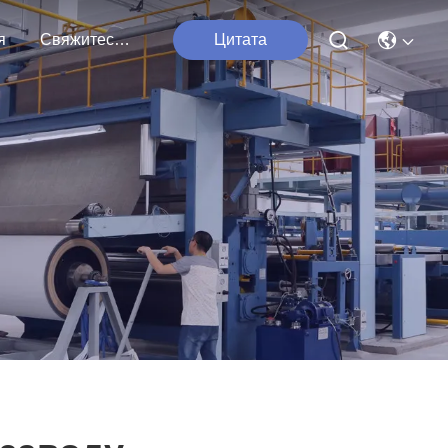
я
Свяжитесь С Нами
Цитата