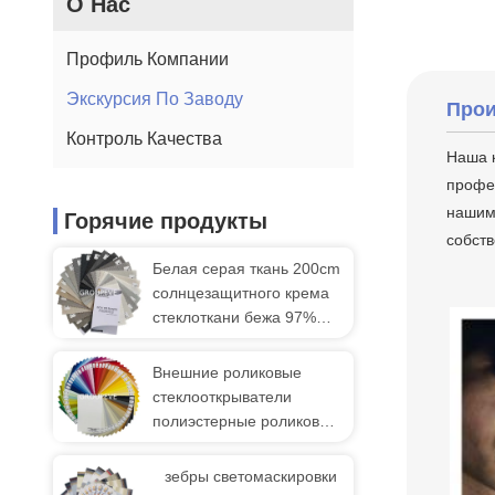
О Нас
Профиль Компании
Экскурсия По Заводу
Прои
Контроль Качества
Наша 
профес
нашим 
Горячие продукты
собств
Белая серая ткань 200cm
солнцезащитного крема
стеклоткани бежа 97%
анти-
УЛЬТРАФИОЛЕТОВАЯ
Внешние роликовые
250cm 300cm
стеклооткрыватели
полиэстерные роликовые
жалюзи
зебры светомаскировки