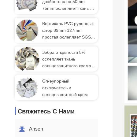
двойного слоя 50mm
75mm ослепляет ткань
никакое утечки света
Вертикаль PVC рулонных
штор 89mm 127mm
простая ослепляет SGS
ROHS CE ткани
Зебра открытости 5%
ослепляет ткань
солнцезащитного крема
полиэстера на Windows
50mmx75mm
Огнеупорный
отключатель и
солнцезащитный крем
Свяжитесь С Нами
Ansen