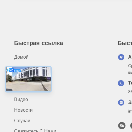
Быстрая ссылка
Быст
Домой
А
С
О Нас
в
Продукты
Т
Применение
8
Видео
Э
Новости
i
Случаи
Свяжитесь С Нами