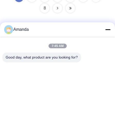
8
Amanda
Быстрый контакт
7:45 AM
Адрес
Good day, what product are you looking for?
Средняя секция No.1098 бульвара Jiannan,
высокотехнологичная. Зона, Чэнду, Китай.
Телефон
86-28-8533-3329
Электронная почта
info@groupeve.com