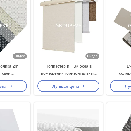
Видео
Видео
ролика 2m
Полиэстер и ПВХ окна в
1%
 ткани
помещении горизонтальный
солнц
ого крема
Джакард Полиэстер ролик
Внешний
ена
Лучшая цена
Лу
gsm 2.5m 3m
солнцезащитные ткани
окна жал