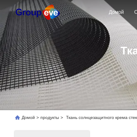
Домой
О
Тк
Домой
>
продукты
>
Ткань солнцезащитного крема сте