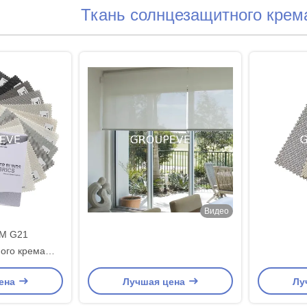
Ткань солнцезащитного крем
Видео
TM G21
ого крема
и 0.75mm
ена
Лучшая цена
Лу