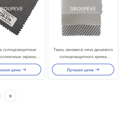
а солнцезащитные
Ткань занавеса окна дешевого
солнечные экраны
солнцезащитного крема
вые непрозрачные
стеклоткани цены FB1700
чшая цена
Лучшая цена
перь для офиса окна
слепая
ткани