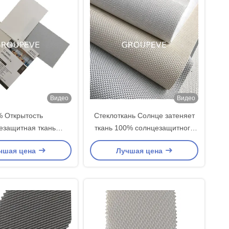
Видео
Видео
 Открытость
Стеклоткань Солнце затеняет
езащитная ткань
ткань 100% солнцезащитного
 и внутренний окно
крема блока Солнца окна ткани
чшая цена
Лучшая цена
юзи солнцезащитная
солнечную
ткань