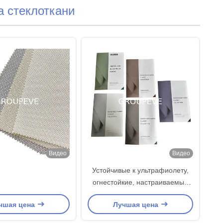
а стеклоткани
Видео
Видео
Устойчивые к ультрафиолету,
огнестойкие, настраиваемые
рулонные шторы и жалюзи для
чшая цена
Лучшая цена
затемнения и теплоизоляции