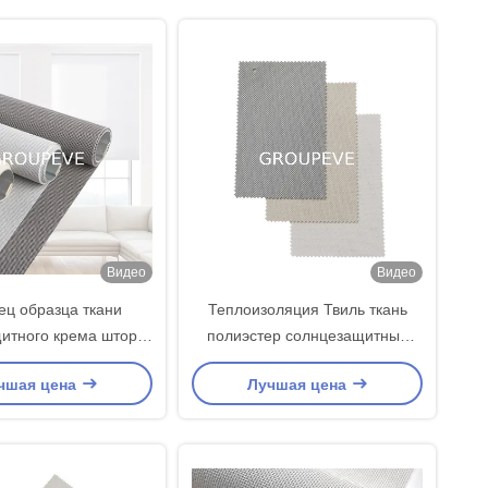
Видео
Видео
ец образца ткани
Теплоизоляция Твиль ткань
итного крема шторок
полиэстер солнцезащитный
ля фабрики шторок
материал цвет прочность ГРАД
чшая цена
Лучшая цена
ролика
8