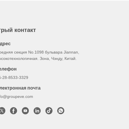
рый контакт
дрес
редняя секция No.1098 бульвара Jiannan,
ысокотехнологичная. Зона, Чэнду, Китай.
елефон
6-28-8533-3329
лектронная почта
nfo@groupeve.com