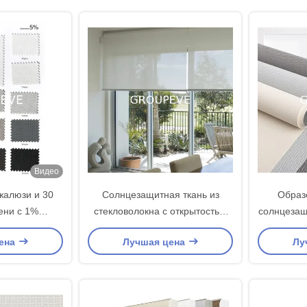
Видео
жалюзи и 30
Солнцезащитная ткань из
Образ
ени с 1%
стекловолокна с открытостью
солнцезащ
ечения серого
3% плотностью 520 г/м² для
окна д
ена
Лучшая цена
Лу
хни
рулонных штор