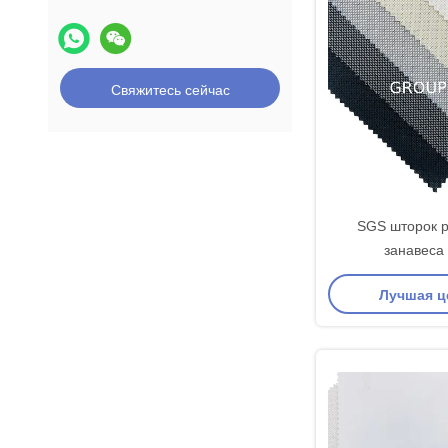
Свяжитесь сейчас
SGS шторок 
занавеса
солнцезащитн
Лучшая ц
полиэстера 410