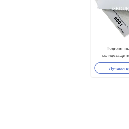
Подгонянны
солнцезащитн
светомаскировки
Лучшая ц
шторок р