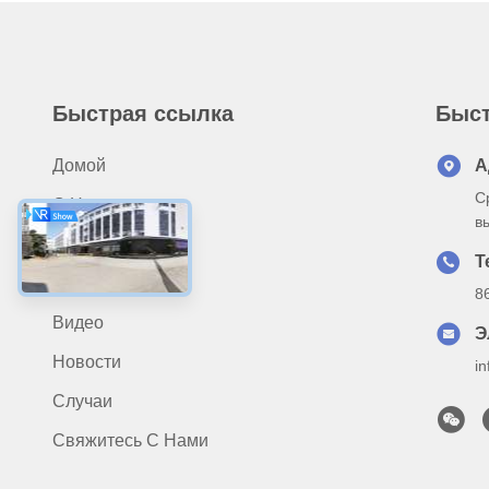
Быстрая ссылка
Быст
Домой
А
С
О Нас
в
Продукты
Т
Применение
8
Видео
Э
Новости
i
Случаи
Свяжитесь С Нами