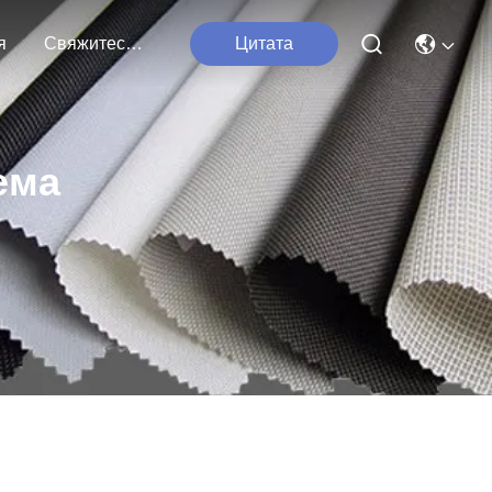
я
Свяжитесь С Нами
Цитата
ема