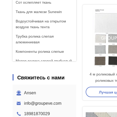
Сот ослепляет ткань
Ткань для жалюзи Sunewin
Водоустойчивая на открытом
воздухе ткань тента
Трубка ролика слепая
алюминиевая
Компоненты ролика слепые
Мотор ролика слепой трубчатый
Римская ткань шторок
4 м роликовый 
Свяжитесь с нами
роликовых т
открытость для л
Лучшая ц
Ansen
окна ку
info@groupeve.com
18981870029