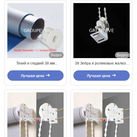
Видео
Видео
Тихий и гладкий 38 мм
38 Зебра и роликовые жалюзи
алюминиевый ролик трубные
Части роликовые жалюзи
жалюзи
Сцепление и трубы
Лучшая цена
Лучшая цена