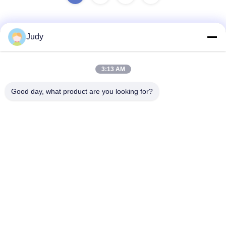
Judy
Быстрый контакт
3:13 AM
Адрес
Good day, what product are you looking for?
Средняя секция No.1098 бульвара Jiannan,
высокотехнологичная. Зона, Чэнду, Китай.
Телефон
86-28-8533-3329
Электронная почта
info@groupeve.com