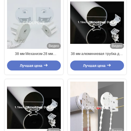
Видео
Видео
38 мм Механизм 28 мм
38 мм алюминиевая трубка для
Сцепление для жалюзи Части
жалюзи
для оконной моды
Лучшая цена
Лучшая цена