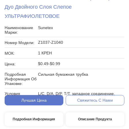
Дуо Двойного Слоя Слепое
УЛЬТРАФИОЛЕТОВОЕ
Наименование
Sunetex
Марки:
Z1037-Z1040
Номер Модели:
1 КРЕН
МОК:
$0.49-$0.99
Цена:
Подробная
Сильная бумажная трубка
Информация Об
Упаковке:
Условия
L/C, D/A, D/P, T/T, западное соединение,
Оплаты:
Лучшая Цена
Свяжитесь С Нами
Подробная Информация
Описание Продукта