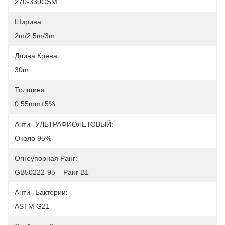
270-330GSM
Ширина:
2m/2.5m/3m
Длина Крена:
30m
Толщина:
0.55mm±5%
Анти--УЛЬТРАФИОЛЕТОВЫЙ:
Около 95%
Огнеупорная Ранг:
GB50222-95    Ранг B1
Анти--бактерии:
ASTM G21