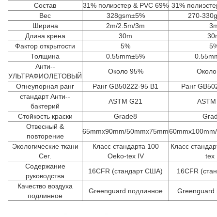
Состав
31% полиэстер & PVC 69%
31% полиэсте
Вес
328gsm±5%
270-330
Ширина
2m/2.5m/3m
3
Длина крена
30m
30
Фактор открытости
5%
5
Толщина
0.55mm±5%
0.55m
Анти--
Около 95%
Около
УЛЬТРАФИОЛЕТОВЫЙ
Огнеупорная ранг
Ранг GB50222-95 B1
Ранг GB50
стандарт Анти--
ASTM G21
ASTM
бактерий
Стойкость краски
Grade8
Gra
Отвесный &
65mmx90mm/50mmx75mm
60mmx100mm
повторение
Экологические ткани
Класс стандарта 100
Класс стандар
Cer.
Oeko-tex IV
tex 
Содержание
16CFR (стандарт США)
16CFR (ста
руководства
Качество воздуха
Greenguard подлинное
Greenguard
подлинное