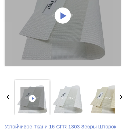
Устойчивое Ткани 16 CFR 1303 Зебры Шторок