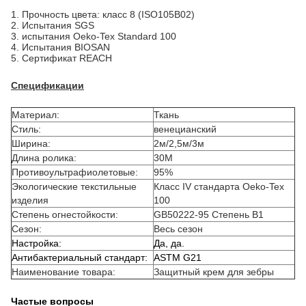
1. Прочность цвета: класс 8 (ISO105B02)
2. Испытания SGS
3. испытания Oeko-Tex Standard 100
4. Испытания BIOSAN
5. Сертификат REACH
Спецификации
Материал:
Ткань
Стиль:
венецианский
Ширина:
2м/2,5м/3м
Длина ролика:
30M
Противоультрафиолетовые:
95%
Экологические текстильные
Класс IV стандарта Oeko-Tex
изделия
100
Степень огнестойкости:
GB50222-95 Степень B1
Сезон:
Весь сезон
Настройка:
Да, да.
Антибактериальный стандарт:
ASTM G21
Наименование товара:
Защитный крем для зебры
Частые вопросы