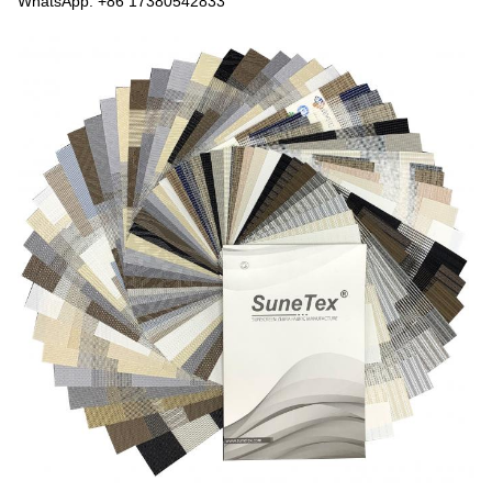
WhatsApp: +86 17380542833