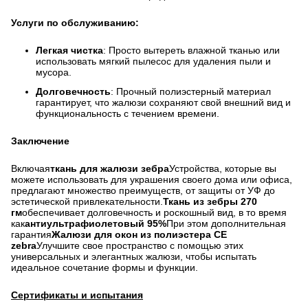
Услуги по обслуживанию:
Легкая чистка
: Просто вытереть влажной тканью или
использовать мягкий пылесос для удаления пыли и
мусора.
Долговечность
: Прочный полиэстерный материал
гарантирует, что жалюзи сохраняют свой внешний вид и
функциональность с течением времени.
Заключение
Включая
ткань для жалюзи зебра
Устройства, которые вы
можете использовать для украшения своего дома или офиса,
предлагают множество преимуществ, от защиты от УФ до
эстетической привлекательности.
Ткань из зебры 270
гм
обеспечивает долговечность и роскошный вид, в то время
как
антиультрафиолетовый 95%
При этом дополнительная
гарантия
Жалюзи для окон из полиэстера CE
zebra
Улучшите свое пространство с помощью этих
универсальных и элегантных жалюзи, чтобы испытать
идеальное сочетание формы и функции.
Сертификаты и испытания