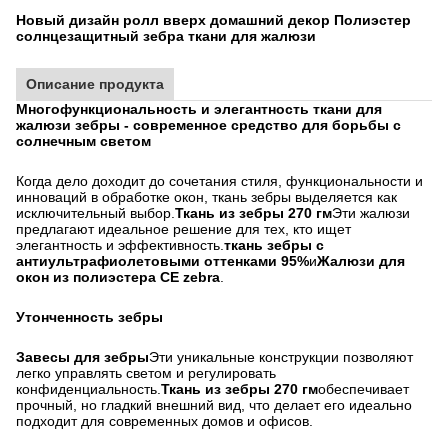
Новый дизайн ролл вверх домашний декор Полиэстер
солнцезащитный зебра ткани для жалюзи
Описание продукта
Многофункциональность и элегантность ткани для
жалюзи зебры - современное средство для борьбы с
солнечным светом
Когда дело доходит до сочетания стиля, функциональности и
инноваций в обработке окон, ткань зебры выделяется как
исключительный выбор.
Ткань из зебры 270 гм
Эти жалюзи
предлагают идеальное решение для тех, кто ищет
элегантность и эффективность.
ткань зебры с
антиультрафиолетовыми оттенками 95%
и
Жалюзи для
окон из полиэстера CE zebra
.
Утонченность зебры
Завесы для зебры
Эти уникальные конструкции позволяют
легко управлять светом и регулировать
конфиденциальность.
Ткань из зебры 270 гм
обеспечивает
прочный, но гладкий внешний вид, что делает его идеально
подходит для современных домов и офисов.