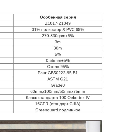
Особенная серия
Z1017-Z1049
31% полиэстер & PVC 69%
270-330gsm±5%
3m
30m
5%
0.55mm±5%
Около 95%
Ранг GB50222-95 B1
ASTM G21
Grade8
60mmx100mm/50mmx75mm
Класс стандарта 100 Oeko-tex IV
16CFR (стандарт США)
Greenguard подлинное