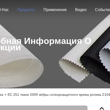
 Нас
Продукты
Применение
Видео
Событи
бная Информация О
кции
ма
>
EC 251 ткани 2009 зебры солнцезащитного крема ролика Z10