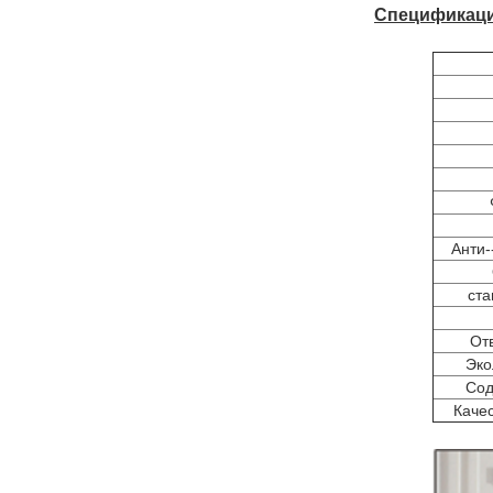
Спецификац
Анти
ста
От
Эко
Сод
Каче