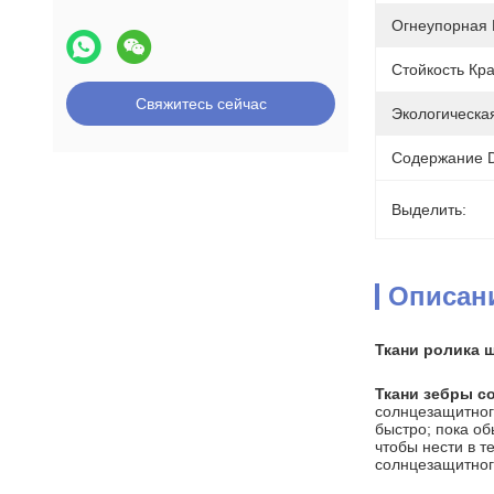
Огнеупорная 
Стойкость Кра
Свяжитесь сейчас
Экологическая
Содержание 
Выделить:
Описан
Ткани ролика 
Ткани зебры с
солнцезащитного
быстро; пока о
чтобы нести в 
солнцезащитног