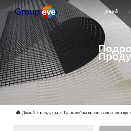
Домой
О
Подро
Проду
Домой
>
продукты
>
Ткань зебры солнцезащитного кре