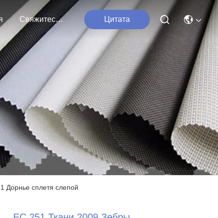
я
Свяжитесь С Нами
Цитата
41 Дорнье сплетя слепой
EC 251 Ткани 2009 Зебры