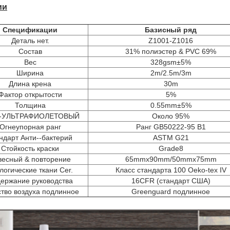
ии
Спецификации
Базисный ряд
Деталь нет.
Z1001-Z1016
Состав
31% полиэстер & PVC 69%
Вес
328gsm±5%
Ширина
2m/2.5m/3m
Длина крена
30m
Фактор открытости
5%
Толщина
0.55mm±5%
--УЛЬТРАФИОЛЕТОВЫЙ
Около 95%
Огнеупорная ранг
Ранг GB50222-95 B1
ндарт Анти--бактерий
ASTM G21
Стойкость краски
Grade8
весный & повторение
65mmx90mm/50mmx75mm
логические ткани Cer.
Класс стандарта 100 Oeko-tex IV
ержание руководства
16CFR (стандарт США)
ство воздуха подлинное
Greenguard подлинное