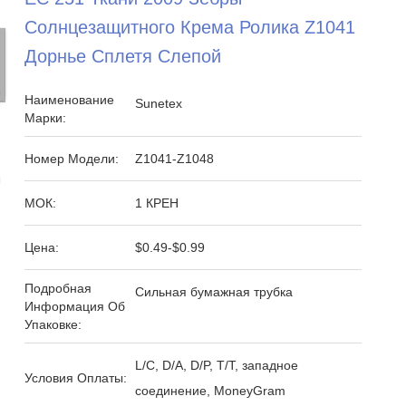
Солнцезащитного Крема Ролика Z1041
Дорнье Сплетя Слепой
Наименование
Sunetex
Марки:
Номер Модели:
Z1041-Z1048
МОК:
1 КРЕН
Цена:
$0.49-$0.99
Подробная
Сильная бумажная трубка
Информация Об
Упаковке:
L/C, D/A, D/P, T/T, западное
Условия Оплаты:
соединение, MoneyGram