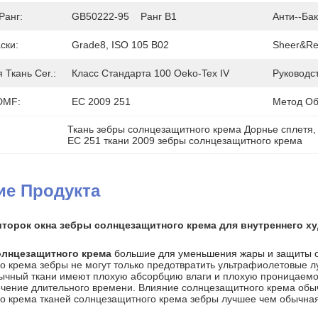
Ранг:
GB50222-95    Ранг B1
Анти--бак
ски:
Grade8, ISO 105 B02
Sheer&Re
 Ткань Cer.:
Класс Стандарта 100 Oeko-Tex IV
Руководст
DMF:
EC 2009 251
Метод Об
Ткань зебры солнцезащитного крема Дорнье сплетя
,
EC 251 ткани 2009 зебры солнцезащитного крема
ие Продукта
шторок окна зебры солнцезащитного крема для внутреннего 
олнцезащитного крема
большие для уменьшения жары и защиты о
 крема зебры не могут только предотвратить ультрафиолетовые луч
бычный ткани имеют плохую абсорбцию влаги и плохую проницаемос
течение длительного времени. Влияние солнцезащитного крема обы
о крема тканей солнцезащитного крема зебры лучшее чем обычная