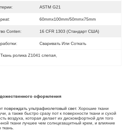
терии:
ASTM G21
peat:
60mmx100mm/50mmx75mm
во Conten:
16 CFR 1303 (стандарт США)
работки:
Сваривать Или Соткать
 
Ткань ролика Z1041 слепая
, 
художественного оформления
т повреждать ультрафиолетовый свет.
Хорошие ткани
и, а также быстро сразу пот к поверхности ткани и сухой
ть воздуха, которая делает их дискомфортной для того
чной ткани лучшее чем солнцезащитный крем, и влияние
 ткань.