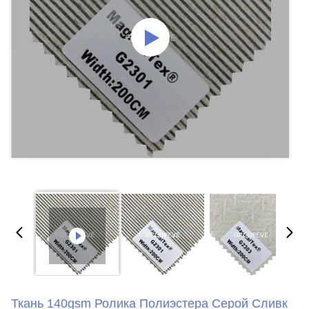
Ткань 140gsm Ролика Полиэстера Серой Сливк