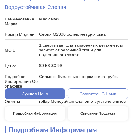
Водоустойчивая Слепая
Наименование
Magicaltex
Марки:
Серия G2300 ослепляет для окна
Номер Модели:
1 свертывает для запасенных деталей или
зависит от различной ткани для
МОК:
подгонянного заказа.
$0.56-$0.99
Цена:
Подробная
Сильные бумажные шторки cortin трубки
Информация Об
Упаковке:
Лучшая Цена
Свяжитесь С Нами
L/C, D/A, D/P, T/T, западное соединение,
Условия
rollup MoneyGram слепой отсутствие винтов
Оплаты:
Подробная Информация
Описание Продукта
Подробная Информация