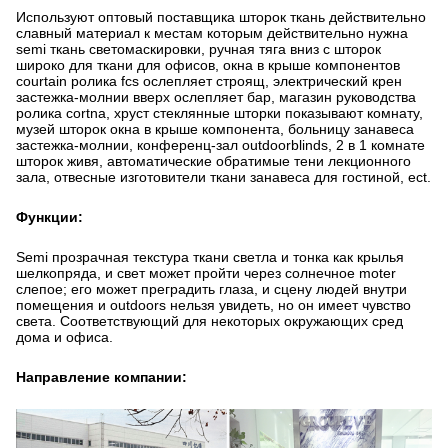
Используют оптовый поставщика шторок ткань действительно
славный материал к местам которым действительно нужна
semi ткань светомаскировки, ручная тяга вниз с шторок
широко для ткани для офисов, окна в крыше компонентов
courtain ролика fcs ослепляет строящ, электрический крен
застежка-молнии вверх ослепляет бар, магазин руководства
ролика cortna, хруст стеклянные шторки показывают комнату,
музей шторок окна в крыше компонента, больницу занавеса
застежка-молнии, конференц-зал outdoorblinds, 2 в 1 комнате
шторок живя, автоматические обратимые тени лекционного
зала, отвесные изготовители ткани занавеса для гостиной, ect.
Функции:
Semi прозрачная текстура ткани светла и тонка как крылья
шелкопряда, и свет может пройти через солнечное moter
слепое; его может преградить глаза, и сцену людей внутри
помещения и outdoors нельзя увидеть, но он имеет чувство
света. Соответствующий для некоторых окружающих сред
дома и офиса.
Направление компании: