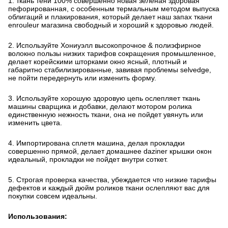
1.
ткань тени
100% совершенно новая зеленая здоровая 
пефорированная
, с особенным термальным методом выпуска 
облигаций и плакирования, который делает наш запах ткани
enrouleur магазина
свободный и хороший к здоровью людей.
2. Используйте Хониуэлл высокопрочное & полиэфирное 
волокно пользы низких тарифов сокращения промышленное, 
делает
корейскими шторками окно
ясный, плотный и 
габаритно стабилизированные, завивая проблемы selvedge, 
не пойти передернуть или изменить форму.
3. Используйте хорошую здоровую
цепь ослепляет ткань
машины сварщика
и добавки, делают
мотором ролика
единственную
нежность
ткани
, она не пойдет увянуть или 
изменить цвета.
4. Импортирована сплетя машина, делая прокладки 
совершенно прямой, делает
домашнее daziner крышки окон
идеальный, прокладки не пойдет внутри соткет.
5. Строгая проверка качества, убеждается что низкие тарифы 
дефектов и каждый дюйм
роликов ткани ослепляют
вас для 
покупки совсем идеальны.
Использования: