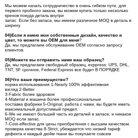
Мы можем начать сотрудничество в очень гибком пути, для
первого пробного заказа, вы можем купить только несколько
кренов покуда деталь внутри
запас. Если без запаса, мы имеем различное MOQ в деталь в
ширину.
04)Если я имею мои собственные дизайн, качество и
цвет, то можете вы OEM для меня
?
Да, мы предлагаем обслуживание OEM согласно запросу
клиентов.
05)Можете вы отправить нами ваш образец?
Да, мы предлагаем свободный образец, exppress: UPS, DHL,
TNT, SF срочное, Federal Express все будет В ПОРЯДКЕ
06)Что ваше преимущество?
норма использования
1-Nearly
100% эффективная
взгляд 2-Better
3-Fabric более здоровое
4-Material и машина более профессиональные
поставка фабрики 5-Original, работа с нами, вы будете иметь
максимальный допустимый предел.
6-We не имеют больший часть из деталей в запасе, и никакое
MOQ если запас.
7-Cost-effective для цены приобретения с высшим качеством.
проверка качества 8-Strict, убеждается что низкий тариф
дефекта и каждый дюйм ткани вы покупаете совсем