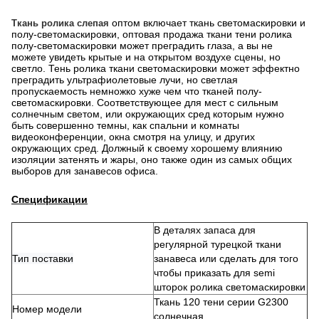
оптом включает ткань светомаскировки и
Ткань ролика слепая
полу-светомаскировки, оптовая продажа ткани тени ролика
полу-светомаскировки может преградить глаза, а вы не
можете увидеть крытые и на открытом воздухе сцены, но
светло. Тень ролика ткани светомаскировки может эффектно
преградить ультрафиолетовые лучи, но светлая
пропускаемость немножко хуже чем что тканей полу-
светомаскировки. Соответствующее для мест с сильным
солнечным светом, или окружающих сред которым нужно
быть совершенно темны, как спальни и комнаты
видеоконференции, окна смотря на улицу, и других
окружающих сред. Должный к своему хорошему влиянию
изоляции затенять и жары, оно также один из самых общих
выборов для занавесов офиса.
Спецификации
В деталях запаса для
регулярной турецкой ткани
Тип поставки
занавеса или сделать для того
чтобы приказать для semi
шторок ролика светомаскировки
Ткань 120 тени серии G2300
Номер модели
солнечная