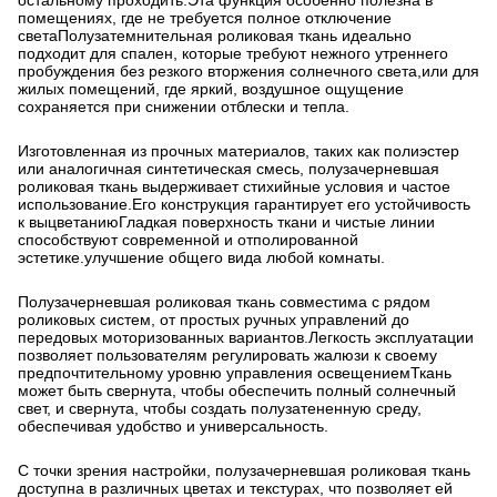
остальному проходить.Эта функция особенно полезна в
помещениях, где не требуется полное отключение
светаПолузатемнительная роликовая ткань идеально
подходит для спален, которые требуют нежного утреннего
пробуждения без резкого вторжения солнечного света,или для
жилых помещений, где яркий, воздушное ощущение
сохраняется при снижении отблески и тепла.
Изготовленная из прочных материалов, таких как полиэстер
или аналогичная синтетическая смесь, полузачерневшая
роликовая ткань выдерживает стихийные условия и частое
использование.Его конструкция гарантирует его устойчивость
к выцветаниюГладкая поверхность ткани и чистые линии
способствуют современной и отполированной
эстетике.улучшение общего вида любой комнаты.
Полузачерневшая роликовая ткань совместима с рядом
роликовых систем, от простых ручных управлений до
передовых моторизованных вариантов.Легкость эксплуатации
позволяет пользователям регулировать жалюзи к своему
предпочтительному уровню управления освещениемТкань
может быть свернута, чтобы обеспечить полный солнечный
свет, и свернута, чтобы создать полузатененную среду,
обеспечивая удобство и универсальность.
С точки зрения настройки, полузачерневшая роликовая ткань
доступна в различных цветах и текстурах, что позволяет ей