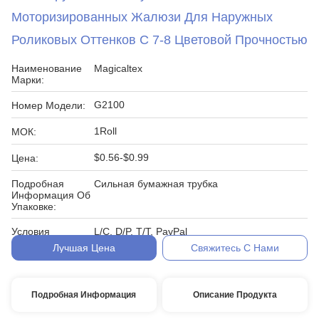
Моторизированных Жалюзи Для Наружных
Роликовых Оттенков С 7-8 Цветовой Прочностью
Наименование
Magicaltex
Марки:
G2100
Номер Модели:
1Roll
МОК:
$0.56-$0.99
Цена:
Подробная
Сильная бумажная трубка
Информация Об
Упаковке:
Условия
L/C, D/P, T/T, PayPal
Оплаты:
Лучшая Цена
Свяжитесь С Нами
Подробная Информация
Описание Продукта