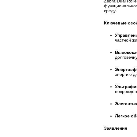
Zebra Dual Roll
функциональност
среду.
Ключевые осо
Управлен
частной ж
Высокока
долговечну
Энергоэф
энергию д
Ультрафи
поврежден
Элегантна
Легкое о
Заявления