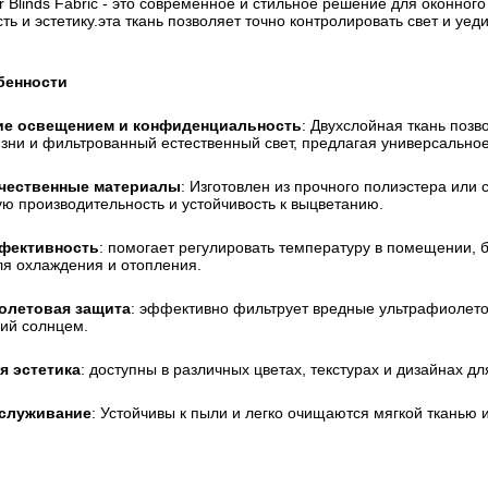
er Blinds Fabric - это современное и стильное решение для оконног
ь и эстетику.эта ткань позволяет точно контролировать свет и у
бенности
ие освещением и конфиденциальность
: Двухслойная ткань поз
изни и фильтрованный естественный свет, предлагая универсальное
чественные материалы
: Изготовлен из прочного полиэстера или
ю производительность и устойчивость к выцветанию.
фективность
: помогает регулировать температуру в помещении, 
ля охлаждения и отопления.
олетовая защита
: эффективно фильтрует вредные ультрафиолето
ий солнцем.
я эстетика
: доступны в различных цветах, текстурах и дизайнах д
бслуживание
: Устойчивы к пыли и легко очищаются мягкой тканью