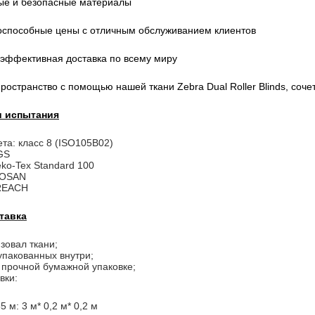
ые и безопасные материалы
оспособные цены с отличным обслуживанием клиентов
 эффективная доставка по всему миру
ространство с помощью нашей ткани Zebra Dual Roller Blinds, со
и испытания
ета: класс 8 (ISO105B02)
GS
ko-Tex Standard 100
IOSAN
 REACH
тавка
зовал ткани;
 упакованных внутри;
 прочной бумажной упаковке;
вки:
 м: 3 м* 0,2 м* 0,2 м