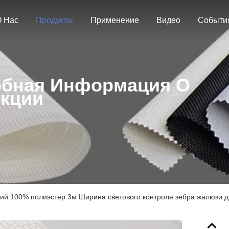
 Нас
Продукты
Применение
Видео
Событи
бная Информация О
кции
ий 100% полиэстер 3м Ширина светового контроля зебра жалюзи 