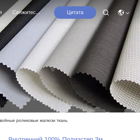
я
Свяжитесь С Нами
Цитата
двойные роликовые жалюзи ткань
Внутренний 100% Полиэстер 3м