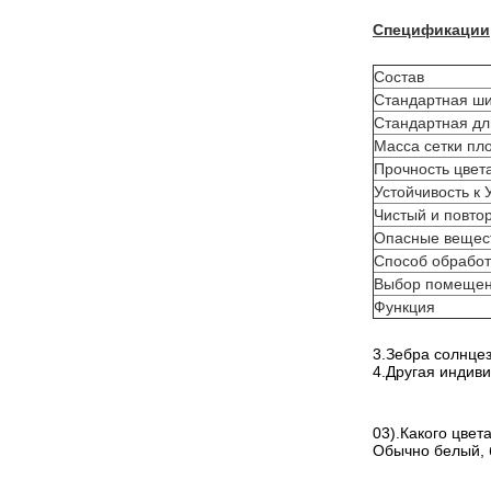
Спецификации
Состав
Стандартная ш
Стандартная дл
Масса сетки пл
Прочность цвет
Устойчивость к
Чистый и повт
Опасные вещес
Способ обработ
Выбор помеще
Функция
3.Зебра солнце
4.Другая индиви
03).Какого цвет
Обычно белый, 