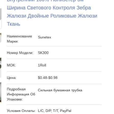
Ширина Светового Контроля Зебра
Жалюзи Двойные Роликовые Жалюзи
Ткань
Наименование
Sunetex
Марки:
Номер Модели:
SK300
МОК:
1Roll
Цена:
$0.48-$0.98
Подробная
Сильная бумажная трубка
Информация Об
Упаковке:
Условия Оплаты:
L/C, D/P, T/T, PayPal