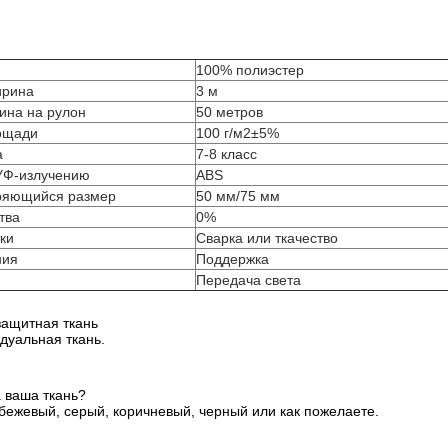
100% полиэстер
ирина
3 м
ина на рулон
50 метров
ощади
100 г/м2±5%
а
7-8 класс
 УФ-излучению
ABS
оряющийся размер
50 мм/75 мм
тва
0%
ки
Сварка или ткачество
ния
Поддержка
Передача света
защитная ткань
дуальная ткань.
а ваша ткань?
бежевый, серый, коричневый, черный или как пожелаете.