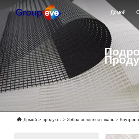
Домой
О
Подро
Проду
Домой
>
продукты
>
Зебра ослепляет ткань
>
Внутренн