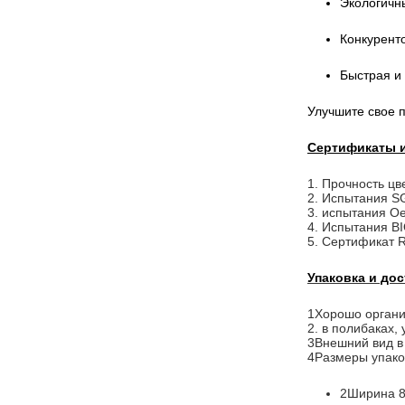
Экологичн
Конкурент
Быстрая и
Улучшите свое п
Сертификаты 
1. Прочность цв
2. Испытания S
3. испытания Oe
4. Испытания B
5. Сертификат
Упаковка и дос
1Хорошо органи
2. в полибаках,
3Внешний вид в
4Размеры упако
2Ширина 85