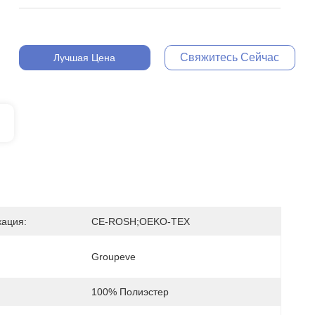
Свяжитесь Сейчас
Лучшая Цена
ация:
CE-ROSH;OEKO-TEX
Groupeve
100% Полиэстер