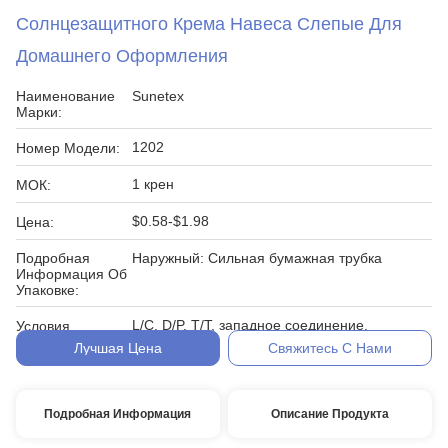
Солнцезащитного Крема Навеса Слепые Для
Домашнего Оформления
Наименование
Sunetex
Марки:
1202
Номер Модели:
1 крен
МОК:
$0.58-$1.98
Цена:
Подробная
Наружный: Сильная бумажная трубка
Информация Об
Упаковке:
L/C, D/P, T/T, западное соединение,
Условия
MoneyGram
Оплаты:
Лучшая Цена
Свяжитесь С Нами
Подробная Информация
Описание Продукта