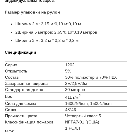
индивидуальных товаров.
Размер упаковки на рулон
Ширина 2 м: 2,15 м*0,19 м*0,19 м
2Ширина 5 метров: 2,65*0,19*0,19 метров
Ширина 3 м: 3,2 м * 0,2 м * 0,2 м
Спецификации
Серия
1202
Открытость
5%
Состав
30% полиэстер и 70% ПВХ
Завершенная ширина
2м/2,5м/3м
Стандартная длина
30 метров
2
Вес
411 г/м
Сила для срыва
1600/N/5cm, 1500N/5cm
Сетка
48*46
Прочность цвета
Четвертый класс.5
Классификация пожаров
NFPA7-01 ((США)
1 РОЛЛ
МОК