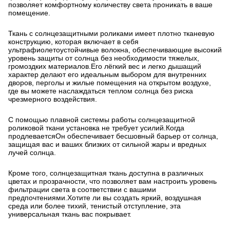
позволяет комфортному количеству света проникать в ваше
помещение.
Ткань с солнцезащитными роликами имеет плотно тканевую
конструкцию, которая включает в себя
ультрафиолетоустойчивые волокна, обеспечивающие высокий
уровень защиты от солнца без необходимости тяжелых,
громоздких материалов.Его лёгкий вес и легко дышащий
характер делают его идеальным выбором для внутренних
дворов, перголы и жилые помещения на открытом воздухе,
где вы можете наслаждаться теплом солнца без риска
чрезмерного воздействия.
С помощью плавной системы работы солнцезащитной
роликовой ткани установка не требует усилий.Когда
продлеваетсяОн обеспечивает бесшовный барьер от солнца,
защищая вас и ваших близких от сильной жары и вредных
лучей солнца.
Кроме того, солнцезащитная ткань доступна в различных
цветах и прозрачности, что позволяет вам настроить уровень
фильтрации света в соответствии с вашими
предпочтениями.Хотите ли вы создать яркий, воздушная
среда или более тихий, тенистый отступление, эта
универсальная ткань вас покрывает.