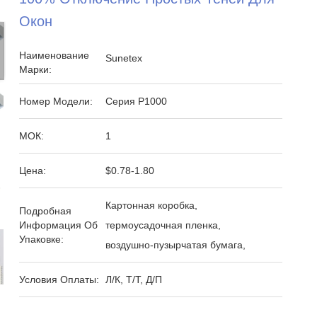
Окон
Наименование
Sunetex
Марки:
Номер Модели:
Серия P1000
МОК:
1
Цена:
$0.78-1.80
Картонная коробка,
Подробная
Информация Об
термоусадочная пленка,
Упаковке:
воздушно-пузырчатая бумага,
Условия Оплаты:
Л/К, Т/Т, Д/П