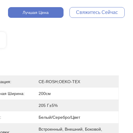
Свяжитесь Сейчас
Лучшая Цена
ация:
CE-ROSH;OEKO-TEX
ная Ширина:
200см
205 Г±5%
:
Белый/серебро/цвет
Встроенный, Внешний, Боковой, 
овки: