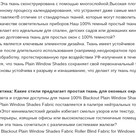
. Эта ткань сконструирована с помощью многослойной,Высокая пло
нному процессу календарирования, что устраняет даже самые мел
тавляютВ отличие от стандартных тканей, которые могут позволить 
качестве осветительных приборов.Наш 100% темный простый ткань о
делает его идеальным для спален, детских садов или домашних ки
ко долговечна ткань для простых окон с 100% темнотой?
ть является ключевым элементом дизайна. Ткань имеет устойчивое 
же после длительного использования (например,неоднократное про
бработку, протестированную при воздействии УФ-излучения в тече
уя, что ткань Plain Window Shades сохраняет свой первоначальный 
сновы устойчива к разрыву и изнашиванию, что делает эту ткань 
тетика: Какие стили предлагает простая ткань для оконных ок
вета и отделки доступны для ткани 100% Blackout Plain Window Sha
Plain Window Shades Fabric поставляется в палитре нейтральных т
мЭтот минималистский дизайн избегает смелых узоров или текстур
терьеры, изящные офисы или высококлассные гостиничные помещени
ли эта ткань сочетаться с различными системами жалюзи?
 Blackout Plain Window Shades Fabric Roller Blind Fabric for Wind