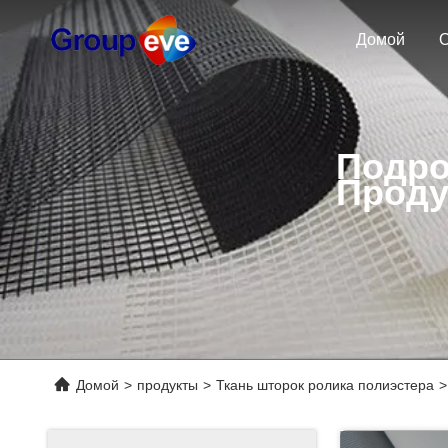
Домой
О
Подро
Проду
Домой
>
продукты
>
Ткань шторок ролика полиэстера
>