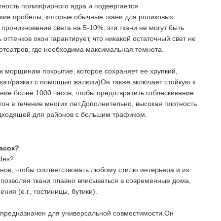
тность полиэфирного ядра и подвергается
кие пробелы, которые обычные ткани для роликовых
проникновение света на 5-10%, эти ткани не могут быть
ттенков окон гарантирует, что никакой остаточный свет не
нотеатров, где необходима максимальная темнота.
к морщинам покрытие, которое сохраняет ее хрупкий,
кат/разкат с помощью жалюзи)Он также включает стойкую к
ние более 1000 часов, чтобы предотвратить отблескивание
тон в течение многих лет.Дополнительно, высокая плотность
подходящей для районов с большим трафиком.
расок?
des?
онов, чтобы соответствовать любому стилю интерьера.и из
, позволяя ткани плавно вписываться в современные дома,
я (e.г., гостиницы, бутики).
ows предназначен для универсальной совместимости.Он