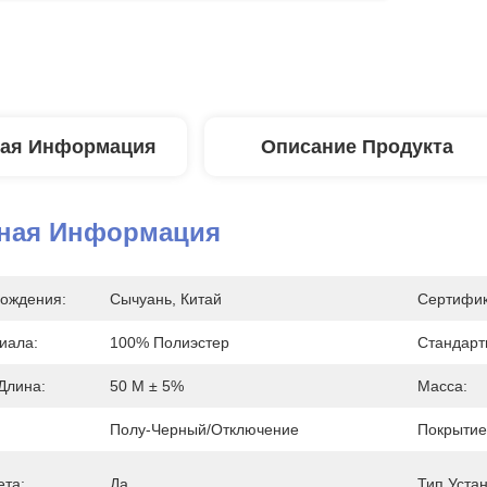
ая Информация
Описание Продукта
ная Информация
ождения:
Сычуань, Китай
Сертифик
иала:
100% Полиэстер
Стандарт
Длина:
50 М ± 5%
Масса:
Полу-Черный/отключение
Покрытие
ета:
Да
Тип Устан