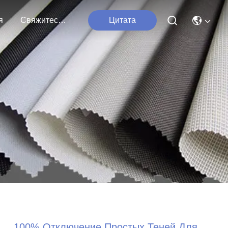
я
Свяжитесь С Нами
Цитата
100% Отключение Простых Теней Для